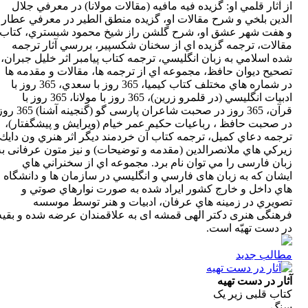
ار قلمي او: گزيده فيه مافيه (مقالات مولانا) در معرفي جلال
ن بلخي و شرح مقالات او، گزيده منطق الطير در معرفي عطار
ت شهر عشق او، شرح گلشن راز شيخ محمود شبستري، كتاب
ات، ترجمه گزيده اي از سخنان شکسپیر، بررسي آثار ترجمه
سلامي به زبان انگليسي، ترجمه كتاب پیامبر اثر خليل جبران،
 ديوان حافظ، مجموعه اي از ترجمه ها، مقالات و مقدمه ها
در شماره هاي مختلف كتاب كيميا، 365 روز با سعدي، 365 روز با
ادبيات انگليسي (در قلمرو زرين)، 365 روز با مولانا، 365 روز با
قرآن، 365 روز در صحبت شاعران پارسی گو (گنجينه آشنا) 365 روز
حبت حافظ ، رباعيات حكيم عمر خيام (ويرايش و پیشگفتار)،
 دعاي كميل، ترجمه کتاب آن خردمند ديگر اثر هنري ون دايك،
 هاي ملانصرالدين (مقدمه و توضيحات) و نیز متون عرفانی به
فارسی را مي توان نام برد. مجموعه اي از سخنراني هاي
 كه به زبان های فارسي و انگليسي در سازمان ها و دانشگاه
داخل و خارج كشور ايراد شده به صورت نوارهاي صوتي و
ري در زمينه هاي عرفان، ادبيات و هنر توسط موسسه
گی هنری دکتر الهی قمشه ای به علاقمندان عرضه شده و بقيه
ست تهيّه است.
ب جدید
در دست تهیه
قلبی زیر یک