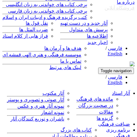
ما
برخی کتاب های خواندنی به زبان انگلیسی
 آنلاین
برخی کتاب های خواندنی به زبان فارسی
کتب برگزیده فرهنگ و ادبیات ایران و اسلام
آثار جدید و در دست تهیه
نقل قول ها
پرسش های متداول
ضرب المثل ها
اطلاعیه ها
فراز هایی از کلام استاد
اخبار جدید
ارسی
/
هدف ها و آرمان ها
Englis
موسسه فرهنگی و هنری الهی قمشه ای
تماس با ما
لینک های مرتبط
Toggle navi
ارسی
/
Englis
استاد
آثار مکتوب
مائده های فرهنگی
آثار صوتی و تصویری و پوستر
در صحبت بزرگان
نمونه آثار هنری و عکس
مقالات
نمونه اشعار
گزیده ها
ناشران و توزیع کنندگان آثار
ت فرهنگی
ه ریزی
کتاب های بزرگ
گی
برنامه مطالعات آزاد