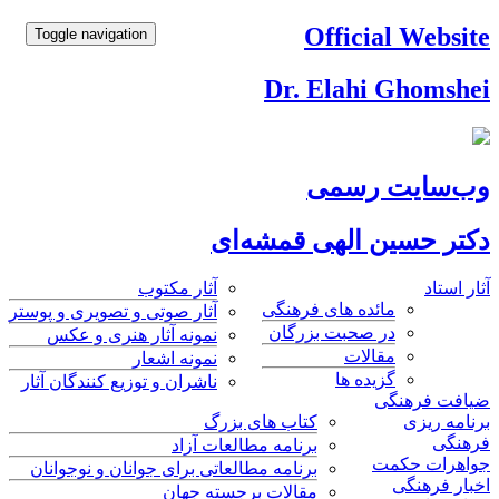
Official We
Toggle navigation
Dr. Elahi Ghom
ایت رسمی
 حسین الهی قمشه‌ای
اد
آثار مکتوب
مائده های فرهنگی
آثار صوتی و تصویری و پوستر
در صحبت بزرگان
نمونه آثار هنری و عکس
مقالات
نمونه اشعار
گزیده ها
ناشران و توزیع کنندگان آثار
فرهنگی
ریزی
کتاب های بزرگ
برنامه مطالعات آزاد
ات حکمت
برنامه مطالعاتی برای جوانان و نوجوانان
فرهنگی
مقالات برجسته جهان