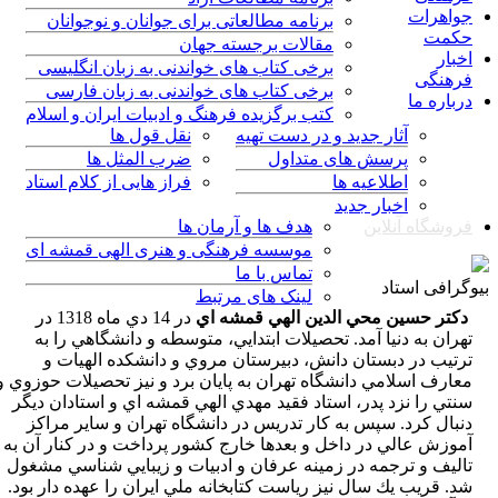
رات
برنامه مطالعاتی برای جوانان و نوجوانان
ت
مقالات برجسته جهان
برخی کتاب های خواندنی به زبان انگلیسی
گی
برخی کتاب های خواندنی به زبان فارسی
ه ما
کتب برگزیده فرهنگ و ادبیات ایران و اسلام
آثار جدید و در دست تهیه
نقل قول ها
پرسش های متداول
ضرب المثل ها
اطلاعیه ها
فراز هایی از کلام استاد
اخبار جدید
اه آنلاین
هدف ها و آرمان ها
موسسه فرهنگی و هنری الهی قمشه ای
تماس با ما
ی استاد
لینک های مرتبط
 حسين محي الدين الهي قمشه اي
در 14 دي ماه 1318 در
 به دنيا آمد. تحصيلات ابتدايي،‏ متوسطه و دانشگاهي را به
 در دبستان دانش، دبيرستان مروي و دانشكده الهيات و
 اسلامي دانشگاه تهران به پایان برد و نيز تحصيلات حوزوي و
را نزد پدر،‏ استاد فقيد مهدي الهي قمشه اي و استادان ديگر
 كرد. سپس به كار تدريس در دانشگاه تهران و ساير مراكز
 عالي در داخل و بعدها خارج كشور پرداخت و در كنار آن به
 و ترجمه در زمينه عرفان و ادبيات و زيبايي شناسي مشغول
ريب يك سال نيز رياست كتابخانه ملي ايران را عهده دار بود.