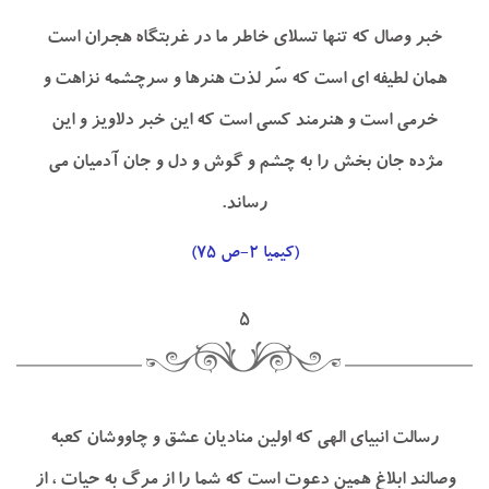
خبر وصال كه تنها تسلاي خاطر ما در غربتگاه هجران است
همان لطيفه اي است كه سّر لذت هنرها و سرچشمه نزاهت و
خرمي است و هنرمند كسي است كه اين خبر دلاويز و اين
مژده جان بخش را به چشم و گوش و دل و جان آدميان مي
رساند.
(كيميا ۲-ص ۷۵)
۵
رسالت انبياي الهي كه اولين مناديان عشق و چاووشان كعبه
وصالند ابلاغ همين دعوت است كه شما را از مرگ به حيات ، از