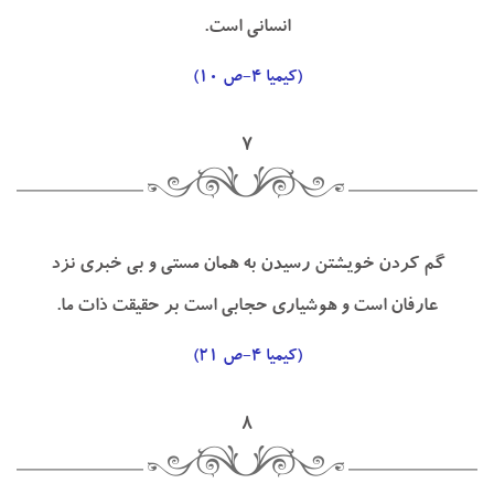
انساني است.
(كيميا ۴-ص ۱۰)
۷
گم كردن خويشتن رسيدن به همان مستي و بي خبري نزد
عارفان است و هوشياري حجابي است بر حقيقت ذات ما.
(كيميا ۴-ص ۲۱)
۸