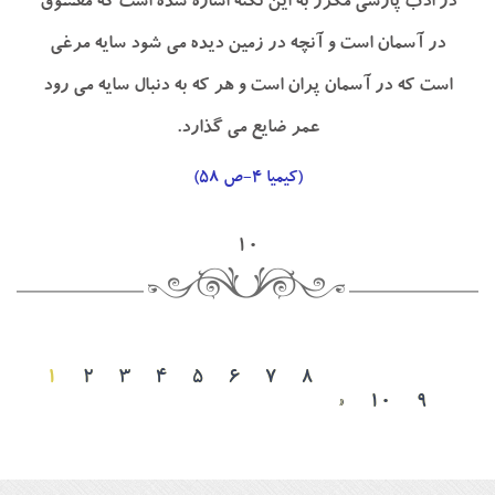
در ادب پارسي مكرر به اين نكته اشاره شده است كه معشوق
در آسمان است و آنچه در زمين ديده مي شود سايه مرغي
است كه در آسمان پران است و هر كه به دنبال سايه مي رود
عمر ضايع مي گذارد.
(كيميا ۴-ص ۵۸)
۱۰
۱
۲
۳
۴
۵
۶
۷
۸
»
۱۰
۹