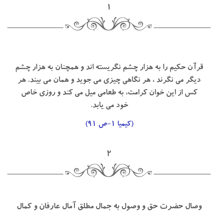
۱
قرآن حكيم را به هزار چشم نگريسته اند و همچنان به هزار چشم
ديگر مي نگرند ، هر نگاهي چيزي مي جويد و همان مي بيند. هر
كس از اين خوان كرامت، به طعامي ميل مي كند و روزي خاص
خود مي يابد.
(كيميا ۱-ص ۹۱)
۲
وصال حضرت حق و وصول به جمال مطلق آمال عارفان و كمال