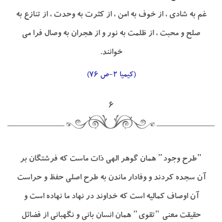
غم به شادي ، از خوف به امن ، از كثرت به وحدت ، از تنازع به
صلح و محبت ، از ظلمت به نور و از هجران به وصال فرا مي
خوانند.
(كيميا ۲-ص ۷۶)
۶
"طرح وجود" همان گوهر الهي ذات ماست كه فرشتگان بر
آن سجده كردند و وفادار ماندن به طرح اصلي حفظ و حراست
آن اوصاف كماليه است كه خداوند در نهاد ما نهاده است و
حقيقت معني "تقوي" همان انسان باني و نگهباني از فضائل