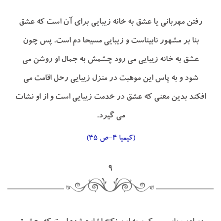
رفتن مهرباني يا عشق به خانه زيبايي براي آن است كه عشق
بنا بر مشهور نابيناست و زيبايي مسيحا دم است. پس چون
عشق به خانه زيبايي مي رود چشمش به جمال او روشن مي
شود و به پاس اين موهبت در منزل زيبايي رحل اقامت مي
افكند بدين معني كه عشق در خدمت زيبايي است و از او نشات
مي گيرد.
(كيميا ۴-ص ۴۵)
۹